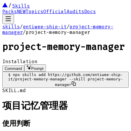
Skills
Packs
NEW
Topics
Official
Audits
Docs
skills
/
entiwee-ship-it
/
project-memory-
manager
/
project-memory-manager
project-memory-manager
Installation
Command
Prompt
$
npx skills add https://github.com/entiwee-ship-
it/project-memory-manager --skill project-memory-
manager
SKILL.md
项目记忆管理器
使用判断