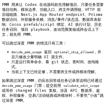
PMM 用来让 Codex 在动源码前先理解项目。只要任务需要
项目结构、模块边界、功能入口、跨文件调用链、HTTP 前
后端链路、Next.js App Router endpoint、Prisma
数据访问、外部服务依赖、消息/事件/状态流、数据库表影
响、Cocos prefab/script 绑定、AI 执行计划、历史
任务召回、项目 playbook、改动范围复核或跨会话上下
文，就先用 PMM。
可以跳过深度 PMM 的情况只有三类：
返回
，并
decide_pmm_usage
optional_skip_allowed
且只修改少量明确 UI 源文件。
只是运行简单命令、看 git 状态、查时间、改纯格
式。
当前上下文已经足够，不需要跨文件或跨模块理解。
如果跳过深度 PMM，仍应在回答或任务记录里说明已经通过
门禁；提交前用
decide_pmm_usage
validate_edit_scope
或等价 changed files 复核。涉及 API、数据库、鉴
权、外部服务、交易/活动链路或跨模块时，不要凭“小改”跳
过深度 PMM。