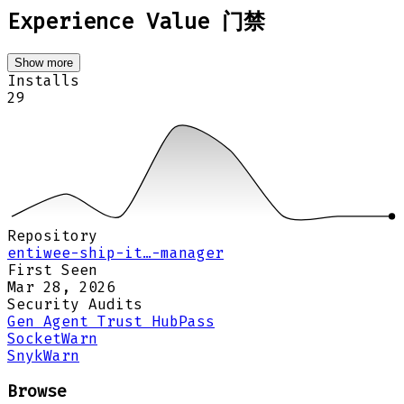
Experience Value 门禁
Show more
Installs
29
Repository
entiwee-ship-it…-manager
First Seen
Mar 28, 2026
Security Audits
Gen Agent Trust Hub
Pass
Socket
Warn
Snyk
Warn
Browse