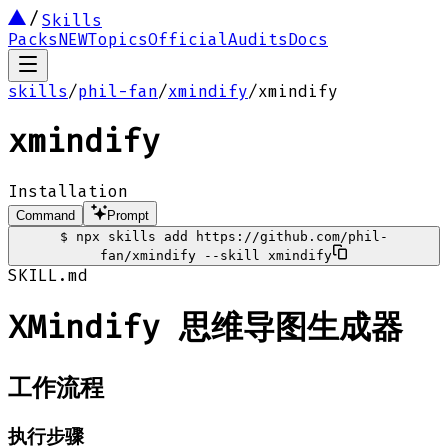
Skills
Packs
NEW
Topics
Official
Audits
Docs
skills
/
phil-fan
/
xmindify
/
xmindify
xmindify
Installation
Command
Prompt
$
npx skills add https://github.com/phil-
fan/xmindify --skill xmindify
SKILL.md
XMindify 思维导图生成器
工作流程
执行步骤