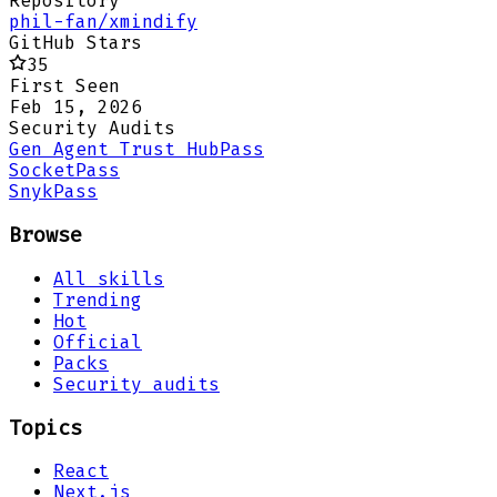
Repository
phil-fan/xmindify
GitHub Stars
35
First Seen
Feb 15, 2026
Security Audits
Gen Agent Trust Hub
Pass
Socket
Pass
Snyk
Pass
Browse
All skills
Trending
Hot
Official
Packs
Security audits
Topics
React
Next.js