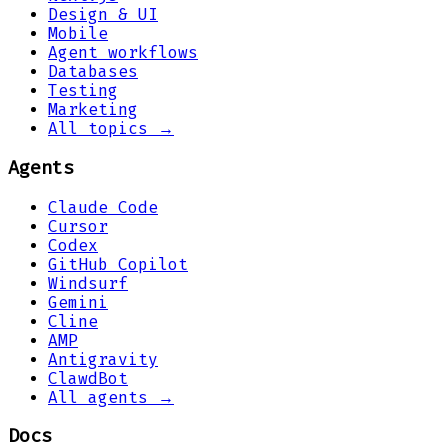
Design & UI
Mobile
Agent workflows
Databases
Testing
Marketing
All topics →
Agents
Claude Code
Cursor
Codex
GitHub Copilot
Windsurf
Gemini
Cline
AMP
Antigravity
ClawdBot
All agents →
Docs