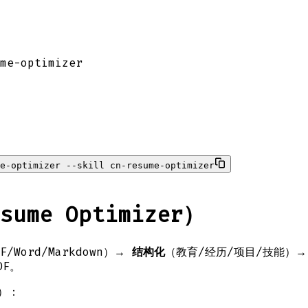
me-optimizer
e-optimizer --skill cn-resume-optimizer
me Optimizer）
F/Word/Markdown）→
结构化
（教育/经历/项目/技能）
DF。
）：