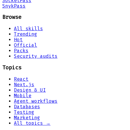
Socket
Pass
Snyk
Pass
Browse
All skills
Trending
Hot
Official
Packs
Security audits
Topics
React
Next.js
Design & UI
Mobile
Agent workflows
Databases
Testing
Marketing
All topics →