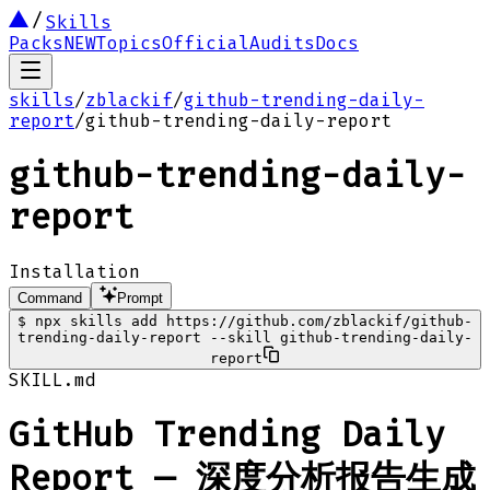
Skills
Packs
NEW
Topics
Official
Audits
Docs
skills
/
zblackif
/
github-trending-daily-
report
/
github-trending-daily-report
github-trending-daily-
report
Installation
Command
Prompt
$
npx skills add https://github.com/zblackif/github-
trending-daily-report --skill github-trending-daily-
report
SKILL.md
GitHub Trending Daily
Report — 深度分析报告生成