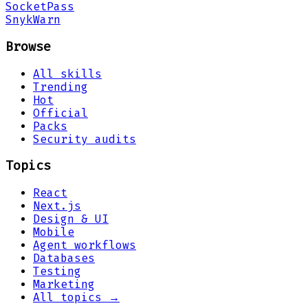
Socket
Pass
Snyk
Warn
Browse
All skills
Trending
Hot
Official
Packs
Security audits
Topics
React
Next.js
Design & UI
Mobile
Agent workflows
Databases
Testing
Marketing
All topics →