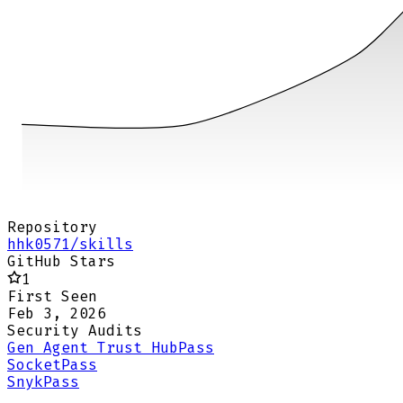
Repository
hhk0571/skills
GitHub Stars
1
First Seen
Feb 3, 2026
Security Audits
Gen Agent Trust Hub
Pass
Socket
Pass
Snyk
Pass