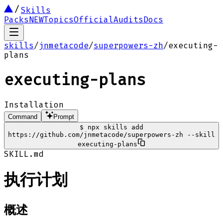
Skills
Packs
NEW
Topics
Official
Audits
Docs
skills
/
jnmetacode
/
superpowers-zh
/
executing-
plans
executing-plans
Installation
Command
Prompt
$
npx skills add
https://github.com/jnmetacode/superpowers-zh --skill
executing-plans
SKILL.md
执行计划
概述