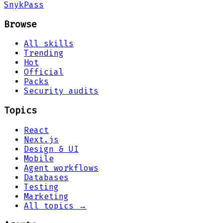
Snyk
Pass
Browse
All skills
Trending
Hot
Official
Packs
Security audits
Topics
React
Next.js
Design & UI
Mobile
Agent workflows
Databases
Testing
Marketing
All topics →