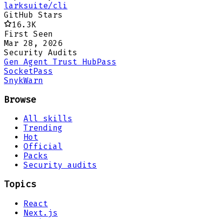
larksuite/cli
GitHub Stars
16.3K
First Seen
Mar 28, 2026
Security Audits
Gen Agent Trust Hub
Pass
Socket
Pass
Snyk
Warn
Browse
All skills
Trending
Hot
Official
Packs
Security audits
Topics
React
Next.js