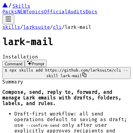
Skills
Packs
NEW
Topics
Official
Audits
Docs
skills
/
larksuite
/
cli
/
lark-mail
lark-mail
Installation
Command
Prompt
$
npx skills add https://github.com/larksuite/cli --
skill lark-mail
Summary
Compose, send, reply to, forward, and
manage Lark emails with drafts, folders,
labels, and rules.
Draft-first workflow: all send
operations default to saving as draft;
use
only after user
--confirm-send
explicitly approves recipients and