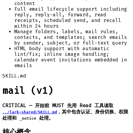
content
Full email lifecycle support including
reply, reply-all, forward, read
receipts, scheduled send, and recall
within 24 hours
Manage folders, labels, mail rules,
contacts, and templates; search emails
by sender, subject, or full-text query
HTML body support with automatic
lint/fix; inline image handling;
calendar event invitations embedded in
emails
SKILL.md
mail (v1)
CRITICAL — 开始前 MUST 先用 Read 工具读取
，其中包含认证、身份切换、权限
../lark-shared/SKILL.md
处理和
处理。
_notice
核心概念