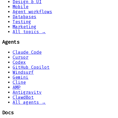
Design & UI
Mobile
Agent workflows
Databases
Testing
Marketing
All topics →
Agents
Claude Code
Cursor
Codex
GitHub Copilot
Windsurf
Gemini
Cline
AMP
Antigravity
ClawdBot
All agents →
Docs