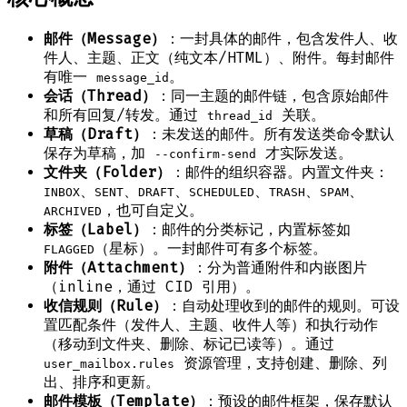
邮件（Message）
：一封具体的邮件，包含发件人、收
件人、主题、正文（纯文本/HTML）、附件。每封邮件
有唯一
。
message_id
会话（Thread）
：同一主题的邮件链，包含原始邮件
和所有回复/转发。通过
关联。
thread_id
草稿（Draft）
：未发送的邮件。所有发送类命令默认
保存为草稿，加
才实际发送。
--confirm-send
文件夹（Folder）
：邮件的组织容器。内置文件夹：
、
、
、
、
、
、
INBOX
SENT
DRAFT
SCHEDULED
TRASH
SPAM
，也可自定义。
ARCHIVED
标签（Label）
：邮件的分类标记，内置标签如
（星标）。一封邮件可有多个标签。
FLAGGED
附件（Attachment）
：分为普通附件和内嵌图片
（inline，通过 CID 引用）。
收信规则（Rule）
：自动处理收到的邮件的规则。可设
置匹配条件（发件人、主题、收件人等）和执行动作
（移动到文件夹、删除、标记已读等）。通过
资源管理，支持创建、删除、列
user_mailbox.rules
出、排序和更新。
邮件模板（Template）
：预设的邮件框架，保存默认