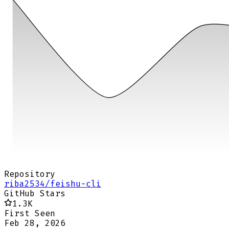
Repository
riba2534/feishu-cli
GitHub Stars
1.3K
First Seen
Feb 28, 2026