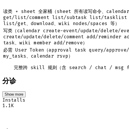
读类 + sheet 全家桶（sheet 所有读写命令、calendar li
get/list/comment list/subtask list/tasklist
list/get、download、wiki nodes/spaces 等）
写类（calendar create-event/update/delete/eve
create/update/delete/comment add/reminder a
task、wiki member add/remove）
必需 User Token（approval task query/approve/
my_tasks、calendar rsvp）
完整跨 skill 规则（含 search / chat / ms
分诊
Show more
Installs
1.1K