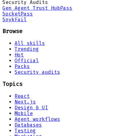
Security Audits
Gen Agent Trust Hub
Pass
Socket
Pass
Snyk
Fail
Browse
All skills
Trending
Hot
Official
Packs
Security audits
Topics
React
Next.js
Design & UI
Mobile
Agent workflows
Databases
Testing