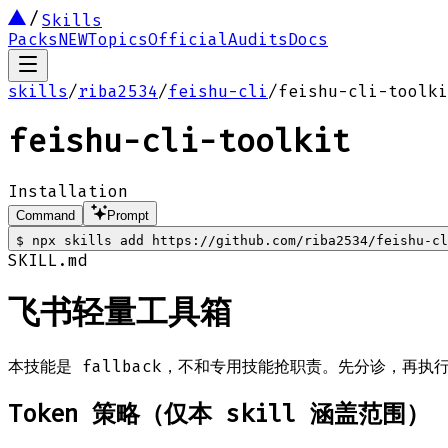
Skills
Packs
NEW
Topics
Official
Audits
Docs
skills
/
riba2534
/
feishu-cli
/
feishu-cli-toolki
feishu-cli-toolkit
Installation
Command
Prompt
$
npx skills add https://github.com/riba2534/feishu-cl
SKILL.md
飞书轻量工具箱
本技能是 fallback，不和专用技能抢职责。先分诊，再执
Token 策略（仅本 skill 涵盖范围）