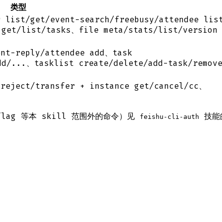
类型
st/get/event-search/freebusy/attendee lis
 get/list/tasks、file meta/stats/list/version
nt-reply/attendee add、task
dd/...、tasklist create/delete/add-task/remov
reject/transfer + instance get/cancel/cc、
g flag 等本 skill 范围外的命令）见
技能的
feishu-cli-auth