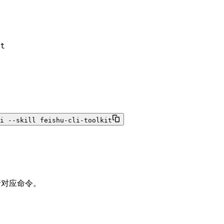
t
i --skill feishu-cli-toolkit
行对应命令。