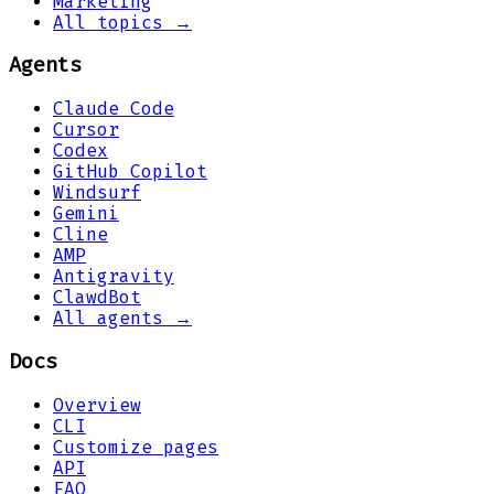
Marketing
All topics →
Agents
Claude Code
Cursor
Codex
GitHub Copilot
Windsurf
Gemini
Cline
AMP
Antigravity
ClawdBot
All agents →
Docs
Overview
CLI
Customize pages
API
FAQ