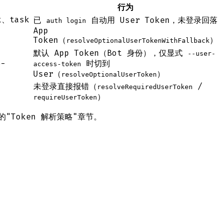
行为
t、task
已
自动用 User Token，未登录回落
auth login
App
Token（
）
resolveOptionalUserTokenWithFallback
默认 App Token（Bot 身份），仅显式
--user-
e-
时切到
access-token
User（
）
resolveOptionalUserToken
未登录直接报错（
/
resolveRequiredUserToken
）
requireUserToken
"Token 解析策略"章节。