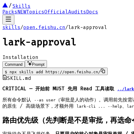
Skills
Packs
NEW
Topics
Official
Audits
Docs
skills
/
open.feishu.cn
/
lark-approval
lark-approval
Installation
Command
Prompt
$
npx skills add https://open.feishu.cn/
SKILL.md
CRITICAL — 开始前 MUST 先用 Read 工具读取
../lark
所有命令默认
（审批是人的动作）。调用前先按需读取
--as user
的原生 / 高级场景下，才额外用
、
lark-cli ... --help
lar
路由优先级（先判断是不是审批，再选命
审批待办不是飞书任务。
只要用户的核心对象是审批单据 / 