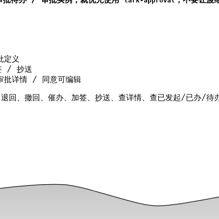
lark-approval
批定义
签 / 抄送
 审批详情 / 同意可编辑
退回、撤回、催办、加签、抄送、查详情、查已发起/已办/待