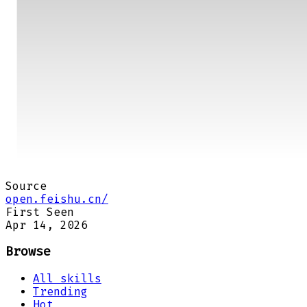
Source
open.feishu.cn/
First Seen
Apr 14, 2026
Browse
All skills
Trending
Hot