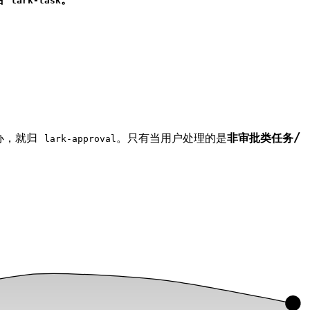
lark-task
办，就归
。只有当用户处理的是
非审批类任务/
lark-approval