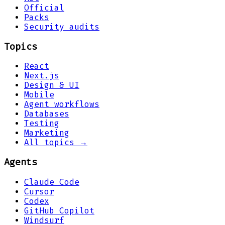
Official
Packs
Security audits
Topics
React
Next.js
Design & UI
Mobile
Agent workflows
Databases
Testing
Marketing
All topics →
Agents
Claude Code
Cursor
Codex
GitHub Copilot
Windsurf