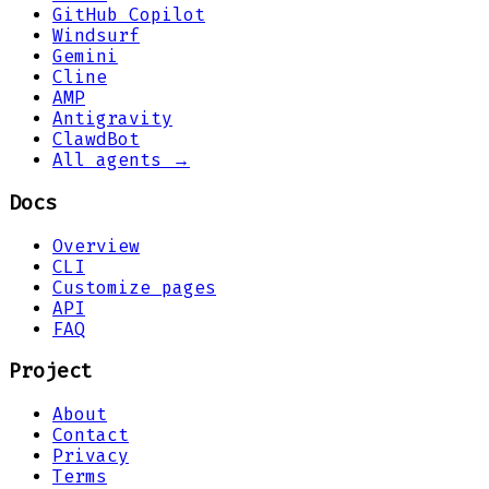
GitHub Copilot
Windsurf
Gemini
Cline
AMP
Antigravity
ClawdBot
All agents →
Docs
Overview
CLI
Customize pages
API
FAQ
Project
About
Contact
Privacy
Terms