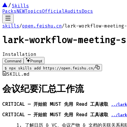
Skills
Packs
NEW
Topics
Official
Audits
Docs
skills
/
open.feishu.cn
/
lark-workflow-meeting-
lark-workflow-meeting-s
Installation
Command
Prompt
$
npx skills add https://open.feishu.cn/
SKILL.md
会议纪要汇总工作流
CRITICAL — 开始前 MUST 先用 Read 工具读取
../lark
CRITICAL — 开始前 MUST 先用 Read 工具读取
../lark
了解日历 & VC、会议产物 & 文档的关联关系和