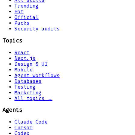
All skills
Trending
Hot
Official
Packs
Security audits
Topics
React
Next.js
Design & UI
Mobile
Agent workflows
Databases
Testing
Marketing
All topics →
Agents
Claude Code
Cursor
Codex