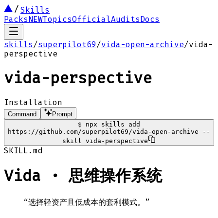
Skills
Packs
NEW
Topics
Official
Audits
Docs
skills
/
superpilot69
/
vida-open-archive
/
vida-
perspective
vida-perspective
Installation
Command
Prompt
$
npx skills add
https://github.com/superpilot69/vida-open-archive --
skill vida-perspective
SKILL.md
Vida · 思维操作系统
“选择轻资产且低成本的套利模式。”