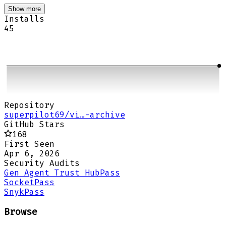
Show more
Installs
45
Repository
superpilot69/vi…-archive
GitHub Stars
168
First Seen
Apr 6, 2026
Security Audits
Gen Agent Trust Hub
Pass
Socket
Pass
Snyk
Pass
Browse