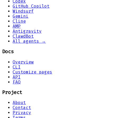
Codex
GitHub Copilot
Windsurf
Gemini
Cline
AMP
Antigravity
ClawdBot
All agents →
Docs
Overview
CLI
Customize pages
API
FAQ
Project
About
Contact
Privacy
Terms