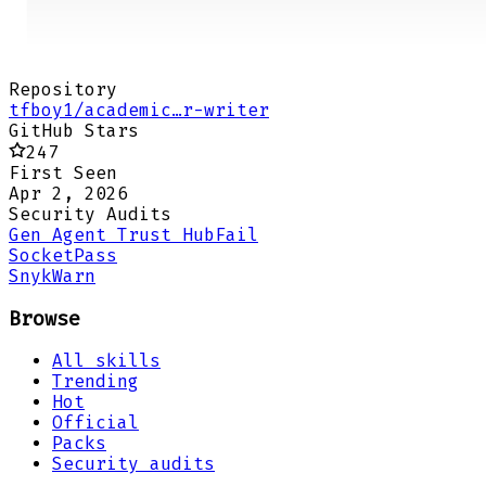
Repository
tfboy1/academic…r-writer
GitHub Stars
247
First Seen
Apr 2, 2026
Security Audits
Gen Agent Trust Hub
Fail
Socket
Pass
Snyk
Warn
Browse
All skills
Trending
Hot
Official
Packs
Security audits