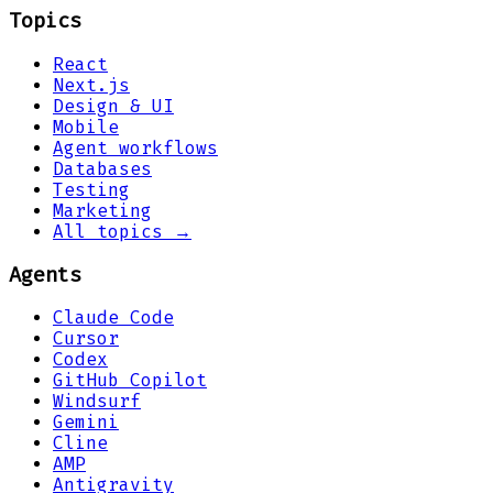
Topics
React
Next.js
Design & UI
Mobile
Agent workflows
Databases
Testing
Marketing
All topics →
Agents
Claude Code
Cursor
Codex
GitHub Copilot
Windsurf
Gemini
Cline
AMP
Antigravity