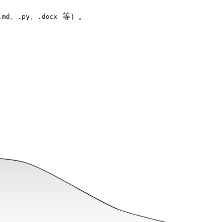
、
、
等）。
.md
.py
.docx