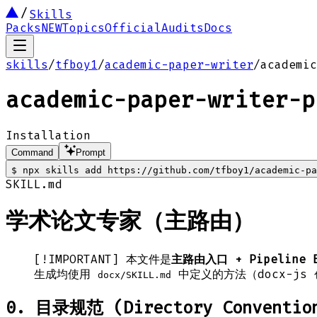
Skills
Packs
NEW
Topics
Official
Audits
Docs
skills
/
tfboy1
/
academic-paper-writer
/
academic
academic-paper-writer-p
Installation
Command
Prompt
$
npx skills add https://github.com/tfboy1/academic-pa
SKILL.md
学术论文专家（主路由）
[!IMPORTANT] 本文件是
主路由入口 + Pipeline
生成均使用
中定义的方法（docx-js 创
docx/SKILL.md
0. 目录规范 (Directory Conventio