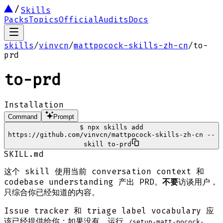
Skills
Packs
Topics
Official
Audits
Docs
skills
/
vinvcn
/
mattpocock-skills-zh-cn
/
to-
prd
to-prd
Installation
Command
Prompt
$
npx skills add
https://github.com/vinvcn/mattpocock-skills-zh-cn --
skill to-prd
SKILL.md
这个 skill 使用当前 conversation context 和
codebase understanding 产出 PRD。
不要
访谈用户，
只综合你已经知道的内容。
Issue tracker 和 triage label vocabulary 应
该已经提供给你；如果没有，运行
/setup-matt-pocock-