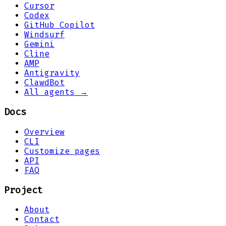
Cursor
Codex
GitHub Copilot
Windsurf
Gemini
Cline
AMP
Antigravity
ClawdBot
All agents →
Docs
Overview
CLI
Customize pages
API
FAQ
Project
About
Contact