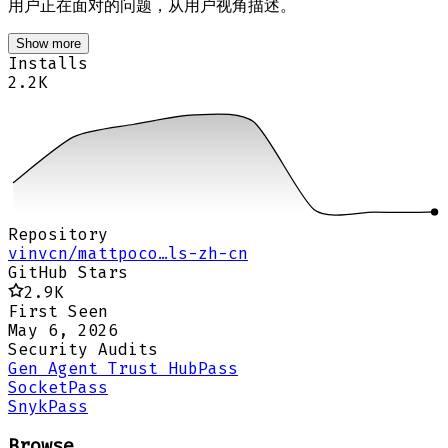
用户正在面对的问题，从用户视角描述。
Show more
Installs
2.2K
Repository
vinvcn/mattpoco…ls-zh-cn
GitHub Stars
2.9K
First Seen
May 6, 2026
Security Audits
Gen Agent Trust Hub
Pass
Socket
Pass
Snyk
Pass
Browse